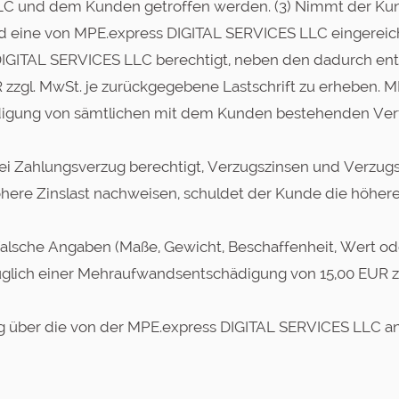
LC und dem Kunden getroffen werden. (3) Nimmt der K
ird eine von MPE.express DIGITAL SERVICES LLC eingereich
DIGITAL SERVICES LLC berechtigt, neben den dadurch e
zgl. MwSt. je zurückgegebene Lastschrift zu erheben. M
Kündigung von sämtlichen mit dem Kunden bestehenden Ver
ei Zahlungsverzug berechtigt, Verzugszinsen und Verzug
ere Zinslast nachweisen, schuldet der Kunde die höhere
lsche Angaben (Maße, Gewicht, Beschaffenheit, Wert oder I
lich einer Mehraufwandsentschädigung von 15,00 EUR zz
g über die von der MPE.express DIGITAL SERVICES LLC a