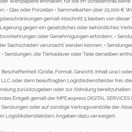
der Wertpapiere enthalten, für die im Schadensfall kein
; • Glas oder Porzellan • Sammelkarten über 25.000 € W
gsbeschränkungen gemäß Abschnitt 5 bleiben von dieser
r Lagerung gegen ein gesetzliches oder behördliches Ver
rheitsvorkehrungen oder Genehmigungen erfordern; • Sendu
rt oder Sachschäden verursacht werden können; • Sendun
; • Sendungen, die Tierkadaver oder Teile derselben entha
er Beschaffenheit (Größe, Format, Gewicht, Inhalt usw.) ode
 LLC oder dem beauftragten Logistikdienstleister frei, 
ndung zurückzugeben oder zur Abholung bereitzuhalten 
ndes Entgelt gemäß der MPE.express DIGITAL SERVICES LL
ne Sendungen oder auf sonstige Vertragsverstöße der Abs
 Logistikdienstleisters Angaben dazu verweigert.