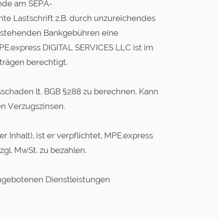
unde am SEPA-
te Lastschrift z.B. durch unzureichendes
ntstehenden Bankgebühren eine
PE.express DIGITAL SERVICES LLC ist im
trägen berechtigt.
sschaden lt. BGB §288 zu berechnen. Kann
n Verzugszinsen.
nhalt), ist er verpflichtet, MPE.express
gl. MwSt. zu bezahlen.
ngebotenen Dienstleistungen