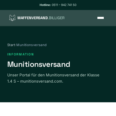
Hotline:
0511 – 942 741 50
WAFFENVERSAND
.BILLIGER
So funktioniert’s
Start
›
Munitionsversand
Tarife
INFORMATION
WaffG-konform
Munitionsversand
Unser Portal für den Munitionsversand der Klasse
Verpackung
1.4 S – munitionsversand.com.
Track & Trace
FAQ