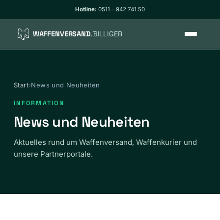
Hotline:
0511 – 942 741 50
WAFFENVERSAND
.BILLIGER
So funktioniert’s
Start
›
News und Neuheiten
Tarife
INFORMATION
WaffG-konform
News und Neuheiten
Aktuelles rund um Waffenversand, Waffenkurier und
Verpackung
unsere Partnerportale.
Track & Trace
FAQ