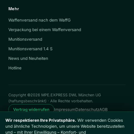
Mehr
Waffenversand nach dem WaffG
Verpackung bei einem Waffenversand
Munitionsversand
Munitionsversand 1.4 S
News und Neuheiten
Hotline
Copyright ©2026 MPE.EXPRESS DWL München UG
(haftungsbeschränkt) · Alle Rechte vorbehalten.
Vertrag widerrufen
Impressum
Datenschutz
AGB
Widerrufsrecht
Cookies
Cookie-Einstellungen
Wir respektieren Ihre Privatsphäre.
Wir verwenden Cookies
und ähnliche Technologien, um unsere Website bereitzustellen
und – mit Ihrer Einwilligung – Komfort- und