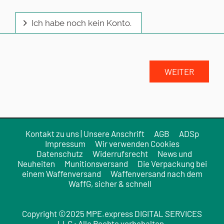
Ich habe noch kein Konto.
Kontakt zu uns | Unsere Anschrift
AGB
ADSp
Impressum
Wir verwenden Cookies
Datenschutz
Widerrufsrecht
News und
Neuheiten
Munitionsversand
Die Verpackung bei
einem Waffenversand
Waffenversand nach dem
WaffG, sicher & schnell
Copyright ©2025 MPE.express DIGITAL SERVICES
LLC • Alle Rechte vorbehalten.