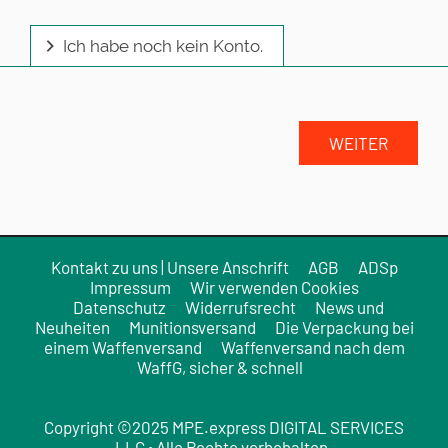
Ich habe noch kein Konto.
Kontakt zu uns | Unsere Anschrift
AGB
ADSp
Impressum
Wir verwenden Cookies
Datenschutz
Widerrufsrecht
News und
Neuheiten
Munitionsversand
Die Verpackung bei
einem Waffenversand
Waffenversand nach dem
WaffG, sicher & schnell
Copyright ©2025 MPE.express DIGITAL SERVICES
LLC • Alle Rechte vorbehalten.